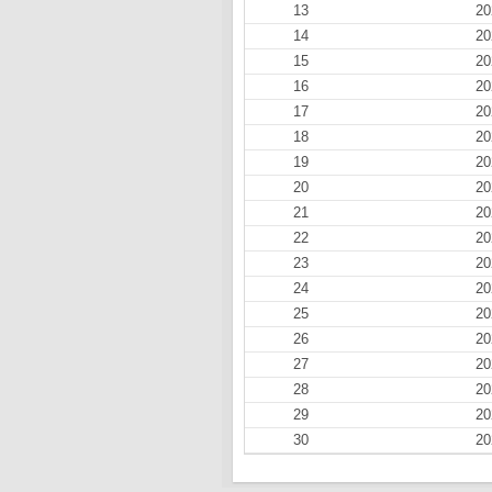
13
20
14
20
15
20
16
20
17
20
18
20
19
20
20
20
21
20
22
20
23
20
24
20
25
20
26
20
27
20
28
20
29
20
30
20