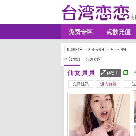
免费专区
点数充值
业绩排行
一对多收费
一对一收费
全部在線
台妹专区
仙女貝貝
休息中
免費視訊
进入包厢
送