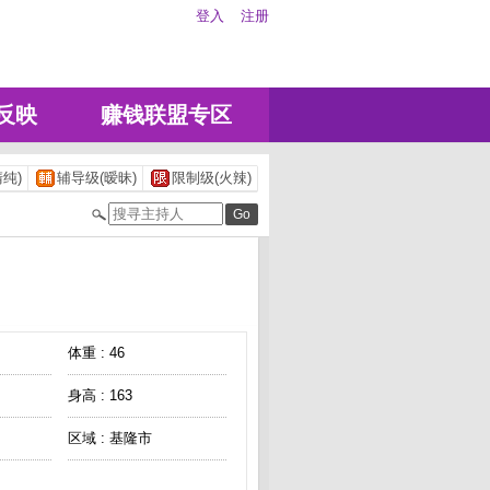
登入
注册
反映
赚钱联盟专区
纯)
辅导级(暧昧)
限制级(火辣)
体重 : 46
身高 : 163
区域 : 基隆市