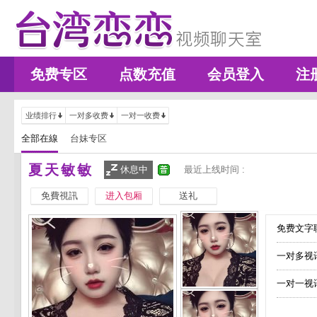
免费专区
点数充值
会员登入
注
业绩排行
一对多收费
一对一收费
全部在線
台妹专区
夏天敏敏
休息中
最近上线时间 :
免費視訊
进入包厢
送礼
免费文字聊
一对多视
一对一视