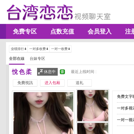
免费专区
点数充值
会员登入
注
业绩排行
一对多收费
一对一收费
全部在線
台妹专区
悅色柔
休息中
最近上线时间 :
免費視訊
进入包厢
送礼
免费文字聊
一对多视
一对一视